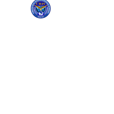
Chiang Rai
International School
Contact Us
Tel:
+66 (0) 53 600-900
Email:
admin@cris.ac.th
Reach us Monday – Friday
8 am – 4 pm (GMT+7)
Location:
496 Moo 5, Rimkok Sub-District, Muang
District, Chiang Rai 57100
Quick Links