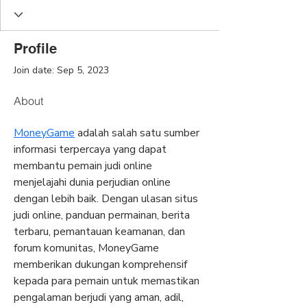
Profile
Join date: Sep 5, 2023
About
MoneyGame
 adalah salah satu sumber 
informasi terpercaya yang dapat 
membantu pemain judi online 
menjelajahi dunia perjudian online 
dengan lebih baik. Dengan ulasan situs 
judi online, panduan permainan, berita 
terbaru, pemantauan keamanan, dan 
forum komunitas, MoneyGame 
memberikan dukungan komprehensif 
kepada para pemain untuk memastikan 
pengalaman berjudi yang aman, adil, 